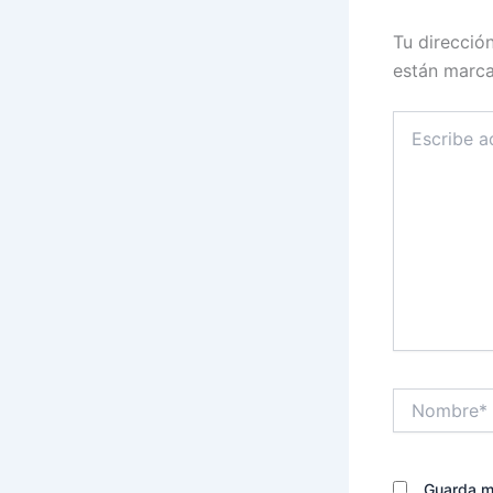
Tu direcció
están marc
Escribe
aquí...
Nombre*
Guarda mi