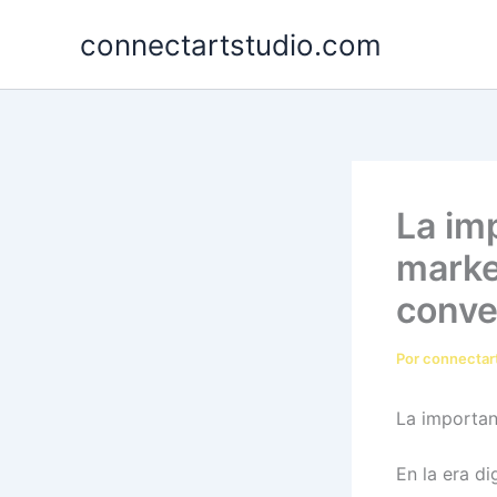
Ir
connectartstudio.com
al
contenido
La im
marke
conve
Por
connectar
La importan
En la era di