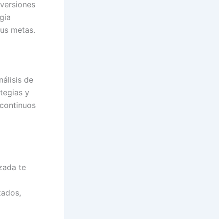
nversiones
gia
tus metas.
álisis de
tegias y
 continuos
zada te
tados,