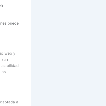
en
ones puede
tio web y
lizan
 usabilidad
 los
adaptada a