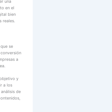
er una
to en el
ital bien
s reales.
 que se
e conversión
empresas a
ea.
objetivo y
r a los
 análisis de
contenidos,