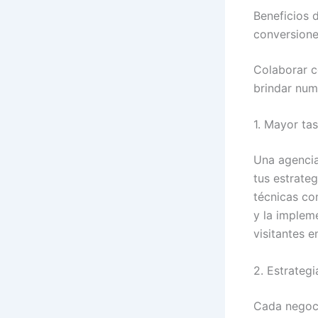
Beneficios 
conversion
Colaborar c
brindar num
1. Mayor ta
Una agencia
tus estrate
técnicas co
y la implem
visitantes e
2. Estrateg
Cada negoci